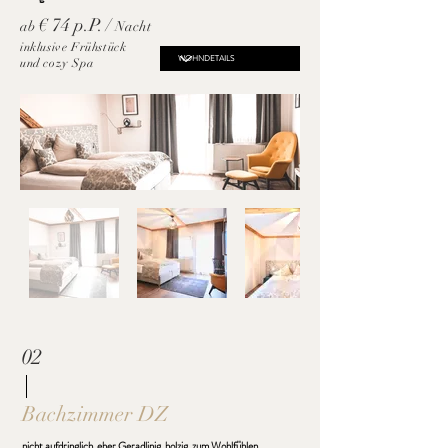
€ 74 p.P. /
ab
Nacht
inklusive Frühstück
und cozy Spa
02
Bachzimmer DZ
nicht aufdringlich. eher Geradlinig. holzig. zum Wohlfühlen.