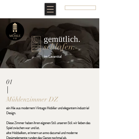
ZIMMER BUCHEN
gemütlich.
schlafen
.
im Lavanttal
01
Mühlenzimmer DZ
ein Mix aus modernem Vintage Mobiliar und elegantem industrial
Design.
Diese Zimmer haben ihren eigenen Stil. unseren Stil. wir lieben das
Spiel zwischen war und ist.
alte Holzbalken, erinnern an anno dazumal und moderne
Designelemente runden das Ganze nochmal ab.